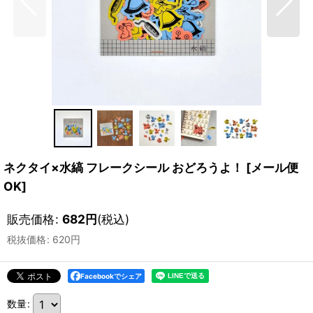
ネクタイ×水縞 フレークシール おどろうよ！
[
メール便
OK
]
販売価格
:
682
円
(税込)
税抜価格
:
620
円
Facebookでシェア
数量
: