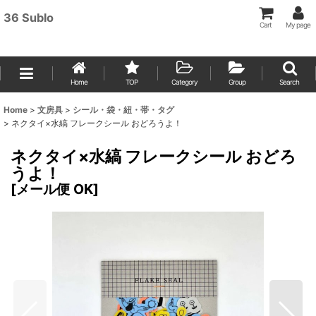
36 Sublo
Cart
My page
Home
TOP
Category
Group
Search
Home
>
文房具
>
シール・袋・紐・帯・タグ
>
ネクタイ×水縞 フレークシール おどろうよ！
ネクタイ×水縞 フレークシール おどろ
うよ！
[
メール便 OK
]