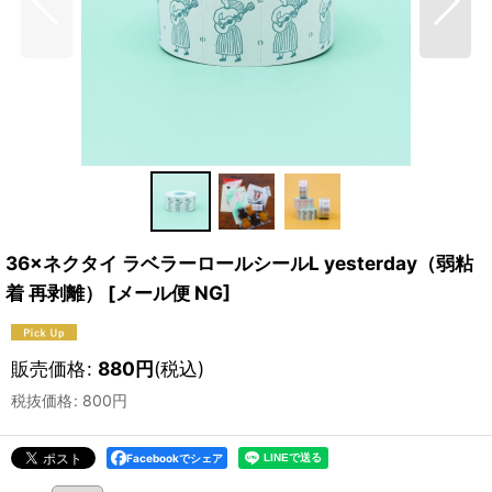
36×ネクタイ ラベラーロールシールL yesterday（弱粘
着 再剥離）
[
メール便 NG
]
販売価格
:
880
円
(税込)
税抜価格
:
800
円
Facebookでシェア