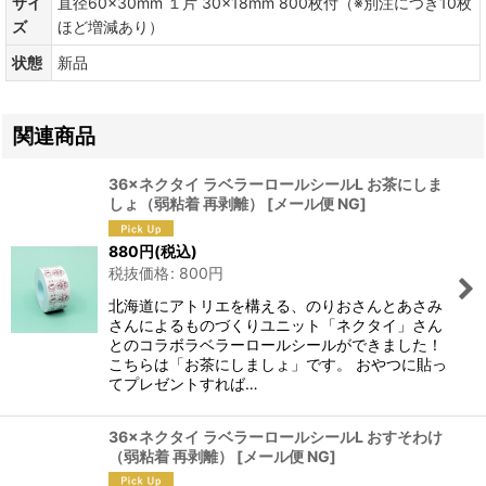
サイ
直径60×30mm １片 30×18mm 800枚付（※別注につき10枚
ズ
ほど増減あり）
状態
新品
関連商品
36×ネクタイ ラベラーロールシールL お茶にしま
しょ（弱粘着 再剥離）
[
メール便 NG
]
880
円
(税込)
税抜価格
:
800
円
北海道にアトリエを構える、のりおさんとあさみ
さんによるものづくりユニット「ネクタイ」さん
とのコラボラベラーロールシールができました！
こちらは「お茶にしましょ」です。 おやつに貼っ
てプレゼントすれば…
36×ネクタイ ラベラーロールシールL おすそわけ
（弱粘着 再剥離）
[
メール便 NG
]