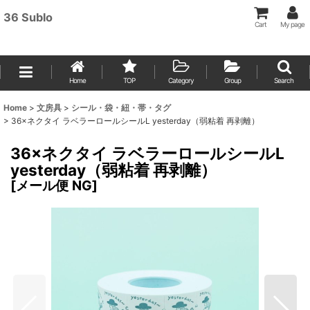
36 Sublo
Cart
My page
Home
TOP
Category
Group
Search
Home
>
文房具
>
シール・袋・紐・帯・タグ
>
36×ネクタイ ラベラーロールシールL yesterday（弱粘着 再剥離）
36×ネクタイ ラベラーロールシールL
yesterday（弱粘着 再剥離）
[
メール便 NG
]