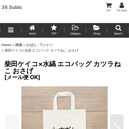
36 Sublo
Cart
My page
Home
TOP
Category
Group
Search
Home
>
雑貨
>
かばん・Tシャツ
>
柴田ケイコ×水縞 エコバッグ カツラねこ おさげ
柴田ケイコ×水縞 エコバッグ カツラね
こ おさげ
[
メール便 OK
]