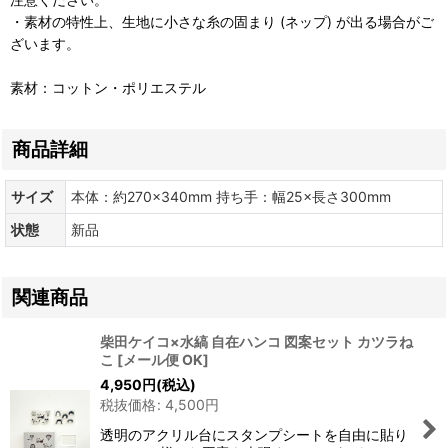
・素材の特性上、生地に小さな糸の固まり (ネップ) が出る場合がご
ざいます。
素材：コットン・ポリエステル
商品詳細
サイズ
本体：約270×340mm 持ち手：幅25×長さ300mm
状態
新品
関連商品
柴田ケイコ×水縞 自在ハンコ 図案セット カツラね
こ
[
メール便 OK
]
4,950
円
(税込)
税抜価格
:
4,500
円
透明のアクリル台にスタンプシートを自由に貼り