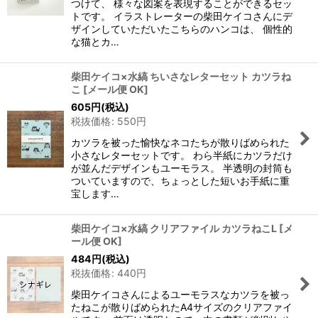
つけて、 様々な図案を表現することができるセッ
トです。 イラストレーターの柴田ケイコさんにデ
ザインしていただいたこちらのハンコは、 個性的
な猫とカ…
柴田ケイコ×水縞 ちいさなレターセット カツラね
こ
[
メール便 OK
]
605
円
(税込)
税抜価格
:
550
円
カツラを被った愉快なネコたちが散りばめられた
小さなレターセットです。 わら半紙にカツラだけ
が並んだデザインもユーモラス。 半透明の封筒も
ついていますので、ちょっとした短いお手紙に重
宝します…
柴田ケイコ×水縞 クリアファイル カツラねこL
[
メ
ール便 OK
]
484
円
(税込)
税抜価格
:
440
円
柴田ケイコさんによるユーモラスなカツラを被っ
たねこが散りばめられたA4サイズのクリアファイ