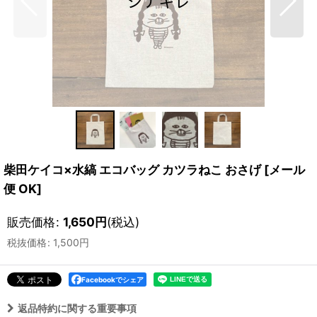
柴田ケイコ×水縞 エコバッグ カツラねこ おさげ
[
メール
便 OK
]
販売価格
:
1,650
円
(税込)
税抜価格
:
1,500
円
Facebookでシェア
返品特約に関する重要事項