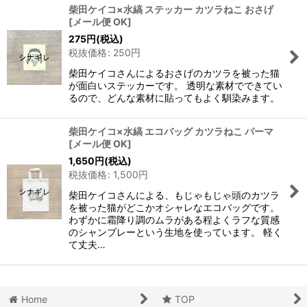
柴田ケイコ×水縞 ステッカー カツラねこ おさげ
[
メール便 OK
]
275
円
(税込)
税抜価格
:
250
円
柴田ケイコさんによるおさげのカツラを被った猫
が面白いステッカーです。 透明な素材でできてい
るので、どんな素材に貼ってもよく馴染みます。
柴田ケイコ×水縞 エコバッグ カツラねこ パーマ
[
メール便 OK
]
1,650
円
(税込)
税抜価格
:
1,500
円
柴田ケイコさんによる、もじゃもじゃ頭のカツラ
を被った猫がどこかオシャレなエコバッグです。
わずかに霜降り調のムラがある程よくラフな質感
のシャンブレーという生地を使っています。 軽く
て丈夫…
Home
TOP