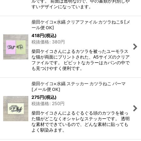
ルです。 前面は透明なので、中の書類が判別しや
すいデザインになっています。
柴田ケイコ×水縞 クリアファイル カツラねこS
[
メ
ール便 OK
]
418
円
(税込)
税抜価格
:
380
円
柴田ケイコさんによるカツラを被ったユーモラス
な猫が両面にプリントされた、A5サイズのクリア
ファイルです。 ビビットなカラーはカバンの中で
も見つけやすく便利です。
柴田ケイコ×水縞 ステッカー カツラねこ パーマ
[
メール便 OK
]
275
円
(税込)
税抜価格
:
250
円
柴田ケイコさんによるぐるぐる頭のカツラを被っ
た猫がどこなくオシャレなステッカーです。 透明
な素材でできているので、どんな素材に貼っても
よく馴染みます。