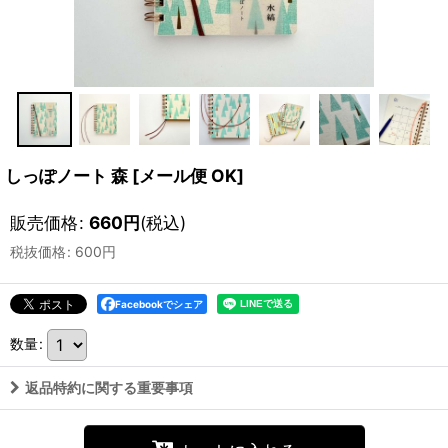
しっぽノート 森
[
メール便 OK
]
販売価格
:
660
円
(税込)
税抜価格
:
600
円
Facebookでシェア
数量
:
返品特約に関する重要事項