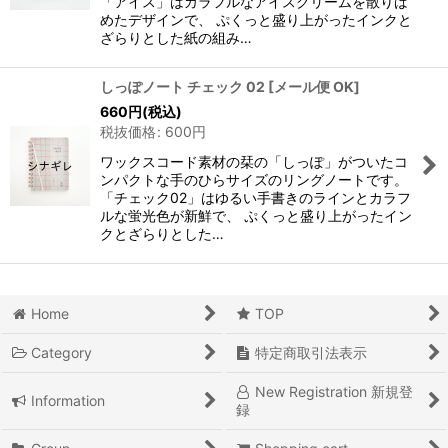
「アイス」はカラフルなアイスクリームを散りば
めたデザインで、 ぷくっと盛り上がったインクと
ざらりとした紙の組み…
しっぽノート チェック 02
[
メール便 OK
]
660
円
(税込)
税抜価格
:
600
円
ワックスコード素材の栞の「しっぽ」がついたコ
ンパクトな手のひらサイズのリングノートです。
「チェック02」はゆるい手書きのラインとカラフ
ルな蛍光色が新鮮で、 ぷくっと盛り上がったイン
クとざらりとした…
Home
TOP
Category
特定商取引法表示
New Registration 新規登
Information
録