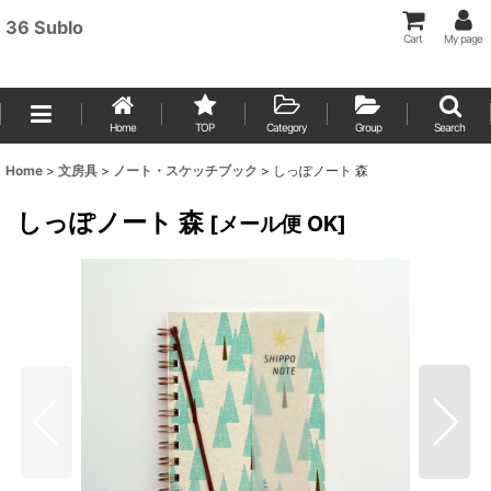
36 Sublo
Cart
My page
Home
TOP
Category
Group
Search
Home
>
文房具
>
ノート・スケッチブック
>
しっぽノート 森
しっぽノート 森
[
メール便 OK
]