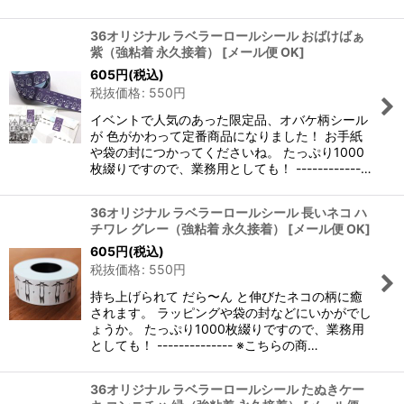
36オリジナル ラベラーロールシール おばけばぁ
紫（強粘着 永久接着）
[
メール便 OK
]
605
円
(税込)
税抜価格
:
550
円
イベントで人気のあった限定品、オバケ柄シール
が 色がかわって定番商品になりました！ お手紙
や袋の封につかってくださいね。 たっぷり1000
枚綴りですので、業務用としても！ ------------…
36オリジナル ラベラーロールシール 長いネコ ハ
チワレ グレー（強粘着 永久接着）
[
メール便 OK
]
605
円
(税込)
税抜価格
:
550
円
持ち上げられて だら〜ん と伸びたネコの柄に癒
されます。 ラッピングや袋の封などにいかがでし
ょうか。 たっぷり1000枚綴りですので、業務用
としても！ -------------- ※こちらの商…
36オリジナル ラベラーロールシール たぬきケー