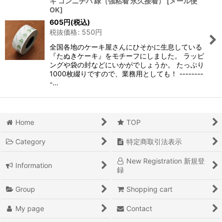
キ コンニチハ 緑（強粘着 永久接着）
[
メール便
OK
]
605
円
(税込)
税抜価格
:
550
円
全国各地のケーキ屋さんにひそかに生息している
『たぬきケーキ』をモチーフにしました。 ラッピ
ングや袋の封などにいかがでしょうか。 たっぷり
1000枚綴りですので、業務用としても！ --------
-…
Home
TOP
Category
特定商取引法表示
New Registration 新規登
Information
録
Group
Shopping cart
My page
Contact