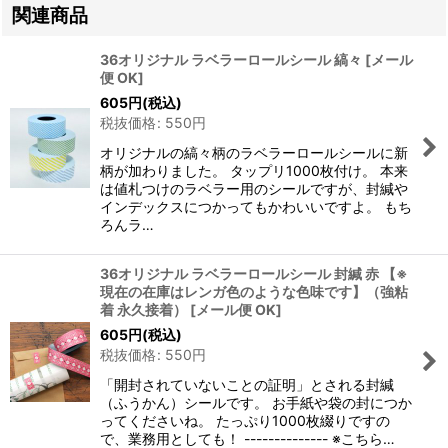
関連商品
36オリジナル ラベラーロールシール 縞々
[
メール
便 OK
]
605
円
(税込)
税抜価格
:
550
円
オリジナルの縞々柄のラベラーロールシールに新
柄が加わりました。 タップリ1000枚付け。 本来
は値札つけのラベラー用のシールですが、封緘や
インデックスにつかってもかわいいですよ。 もち
ろんラ…
36オリジナル ラベラーロールシール 封緘 赤 【※
現在の在庫はレンガ色のような色味です】（強粘
着 永久接着）
[
メール便 OK
]
605
円
(税込)
税抜価格
:
550
円
「開封されていないことの証明」とされる封緘
（ふうかん）シールです。 お手紙や袋の封につか
ってくださいね。 たっぷり1000枚綴りですの
で、業務用としても！ -------------- ※こちら…