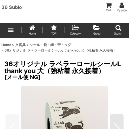
36 Sublo
Cart
My page
Home
TOP
Category
Group
Search
Home
>
文房具
>
シール・袋・紐・帯・タグ
>
36オリジナル ラベラーロールシールL thank you 犬（強粘着 永久接着）
36オリジナル ラベラーロールシールL
thank you 犬（強粘着 永久接着）
[
メール便 NG
]