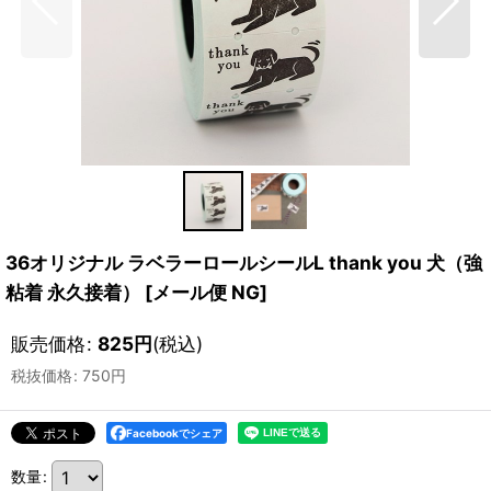
36オリジナル ラベラーロールシールL thank you 犬（強
粘着 永久接着）
[
メール便 NG
]
販売価格
:
825
円
(税込)
税抜価格
:
750
円
Facebookでシェア
数量
: