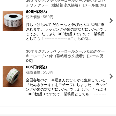
36オリジナル ラベラーロールシール 長いネコ ハ
チワレ グレー（強粘着 永久接着）
[
メール便 OK
]
605
円
(税込)
税抜価格
:
550
円
持ち上げられて だら〜ん と伸びたネコの柄に癒
されます。 ラッピングや袋の封などにいかがでし
ょうか。 たっぷり1000枚綴りですので、業務用
としても！ -------------- ※こちらの商…
36オリジナル ラベラーロールシール たぬきケー
キ コンニチハ 緑（強粘着 永久接着）
[
メール便
OK
]
605
円
(税込)
税抜価格
:
550
円
全国各地のケーキ屋さんにひそかに生息している
『たぬきケーキ』をモチーフにしました。 ラッピ
ングや袋の封などにいかがでしょうか。 たっぷり
1000枚綴りですので、業務用としても！ --------
-…