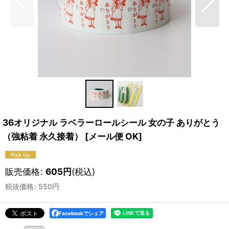
36オリジナル ラベラーロールシール 女の子 ありがとう
（強粘着 永久接着）
[
メール便 OK
]
販売価格
:
605
円
(税込)
税抜価格
:
550
円
Facebookでシェア