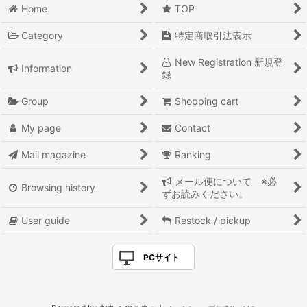
Home
TOP
Category
特定商取引法表示
New Registration 新規登
Information
録
Group
Shopping cart
My page
Contact
Mail magazine
Ranking
メール便について ※必
Browsing history
ずお読みください。
User guide
Restock / pickup
PCサイト