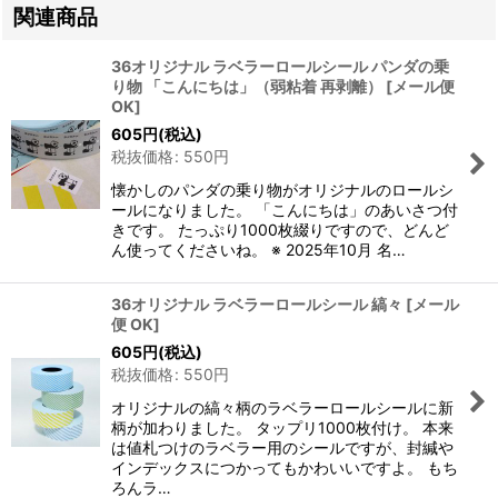
関連商品
36オリジナル ラベラーロールシール パンダの乗
り物 「こんにちは」（弱粘着 再剥離）
[
メール便
OK
]
605
円
(税込)
税抜価格
:
550
円
懐かしのパンダの乗り物がオリジナルのロールシ
ールになりました。 「こんにちは」のあいさつ付
きです。 たっぷり1000枚綴りですので、どんど
ん使ってくださいね。 ※ 2025年10月 名…
36オリジナル ラベラーロールシール 縞々
[
メール
便 OK
]
605
円
(税込)
税抜価格
:
550
円
オリジナルの縞々柄のラベラーロールシールに新
柄が加わりました。 タップリ1000枚付け。 本来
は値札つけのラベラー用のシールですが、封緘や
インデックスにつかってもかわいいですよ。 もち
ろんラ…