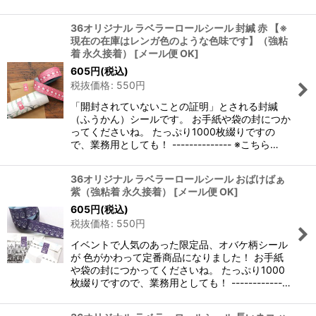
36オリジナル ラベラーロールシール 封緘 赤 【※
現在の在庫はレンガ色のような色味です】（強粘
着 永久接着）
[
メール便 OK
]
605
円
(税込)
税抜価格
:
550
円
「開封されていないことの証明」とされる封緘
（ふうかん）シールです。 お手紙や袋の封につか
ってくださいね。 たっぷり1000枚綴りですの
で、業務用としても！ -------------- ※こちら…
36オリジナル ラベラーロールシール おばけばぁ
紫（強粘着 永久接着）
[
メール便 OK
]
605
円
(税込)
税抜価格
:
550
円
イベントで人気のあった限定品、オバケ柄シール
が 色がかわって定番商品になりました！ お手紙
や袋の封につかってくださいね。 たっぷり1000
枚綴りですので、業務用としても！ ------------…