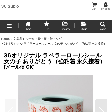
36 Sublo
Cart
My page
Home
TOP
Category
Group
Search
Home
>
文房具
>
シール・袋・紐・帯・タグ
>
36オリジナル ラベラーロールシール 女の子 ありがとう（強粘着 永久接着）
36オリジナル ラベラーロールシール
女の子 ありがとう（強粘着 永久接着）
[
メール便 OK
]