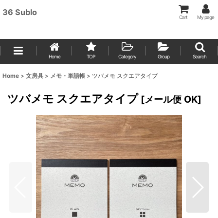
36 Sublo
Cart
My page
Home
TOP
Category
Group
Search
Home
>
文房具
>
メモ・単語帳
>
ツバメモ スクエアタイプ
ツバメモ スクエアタイプ
[
メール便 OK
]