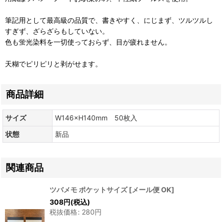
筆記用として最高級の品質で、書きやすく、にじまず、ツルツルし
すぎず、ざらざらもしていない。
色も蛍光染料を一切使っておらず、目が疲れません。
天糊でピリピリと剥がせます。
商品詳細
サイズ
W146×H140mm 50枚入
状態
新品
関連商品
ツバメモ ポケットサイズ
[
メール便 OK
]
308
円
(税込)
税抜価格
:
280
円