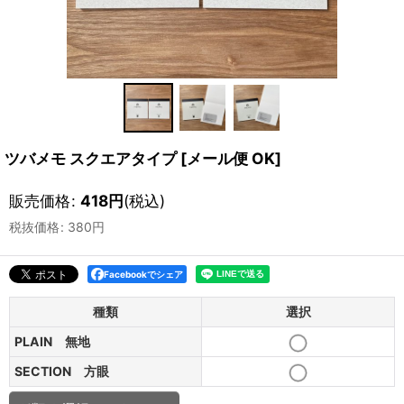
ツバメモ スクエアタイプ
[
メール便 OK
]
販売価格
:
418
円
(税込)
税抜価格
:
380
円
Facebookでシェア
種類
選択
PLAIN 無地
SECTION 方眼