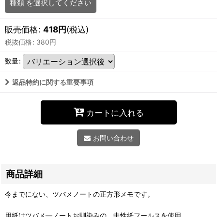
種類
を選択してください
販売価格
:
418
円
(税込)
税抜価格
:
380
円
数量
:
返品特約に関する重要事項
カートに入れる
お問い合わせ
商品詳細
今までにない、ツバメノートの正方形メモです。
用紙はツバメ―ノートお馴染みの、中性紙フールスを使用。