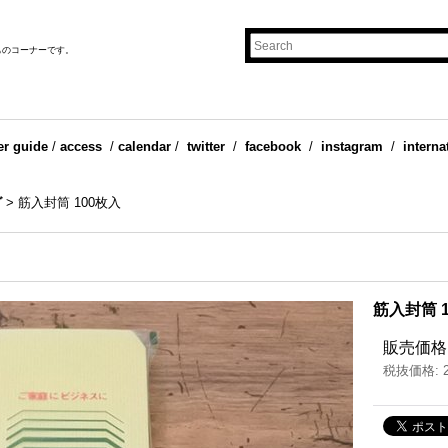
ものコーナーです。
er guide
/
access
/
calendar
/
twitter
/
facebook
/
instagram
/
interna
グ
>
筋入封筒 100枚入
筋入封筒 
販売価格
税抜価格
: