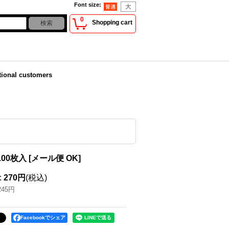
Font size
:
0
Shopping cart
tional customers
100枚入
[
メール便 OK
]
:
270円
(税込)
245円
Facebookでシェア