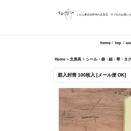
こちら東京吉祥寺の文具店、サブロのお買い
home
/
top
/
us
Home
>
文房具
>
シール・袋・紐・帯・タ
筋入封筒 100枚入
[
メール便 OK
]