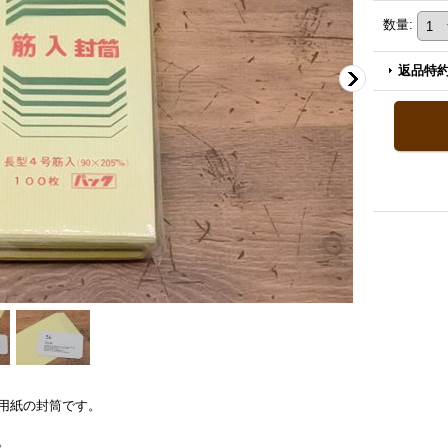
数量
:
返品特
用紙の封筒です。
。