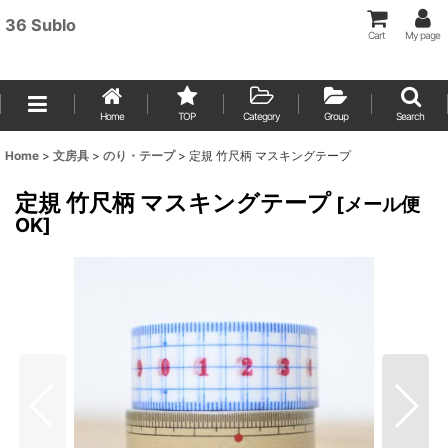
36 Sublo
Cart
My page
Home
TOP
Category
Group
Search
Home
>
文房具
>
のり・テープ
>
定規 竹尺柄 マスキングテープ
定規 竹尺柄 マスキングテープ
[
メール便
OK
]