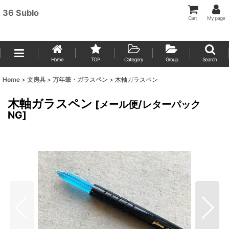
36 Sublo
Cart
My page
Home
TOP
Category
Group
Search
Home
>
文房具
>
万年筆・ガラスペン
>
木軸ガラスペン
木軸ガラスペン
[
メール便/レターパック
NG
]