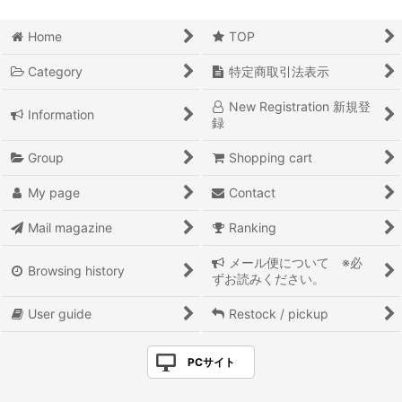
Home
TOP
Category
特定商取引法表示
New Registration 新規登
Information
録
Group
Shopping cart
My page
Contact
Mail magazine
Ranking
メール便について ※必
Browsing history
ずお読みください。
User guide
Restock / pickup
PCサイト