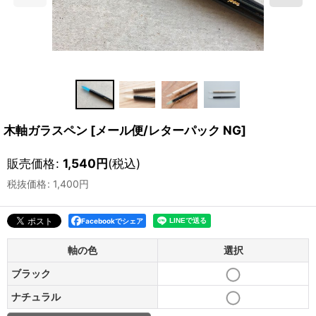
木軸ガラスペン
[
メール便/レターパック NG
]
販売価格
:
1,540
円
(税込)
税抜価格
:
1,400
円
Facebookでシェア
軸の色
選択
ブラック
ナチュラル