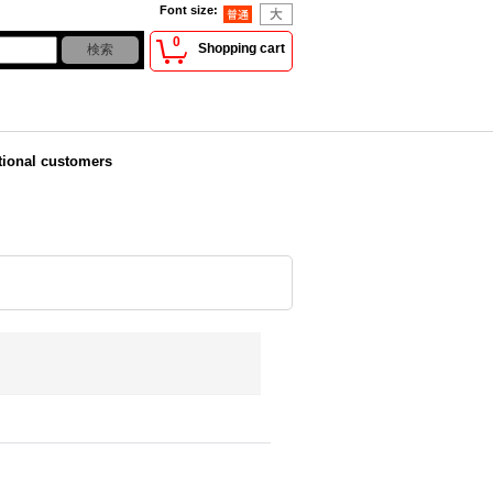
Font size
:
0
Shopping cart
tional customers