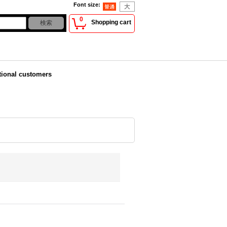
Font size
:
0
Shopping cart
tional customers