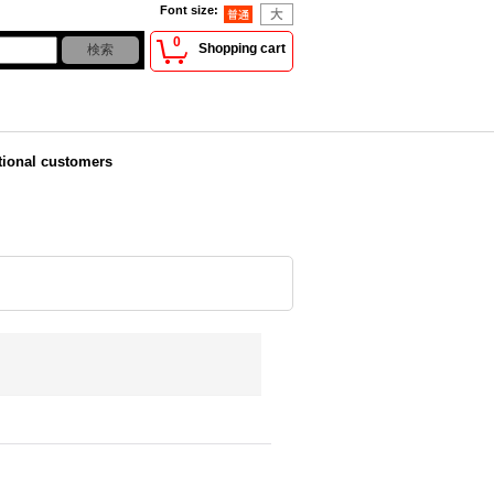
Font size
:
0
Shopping cart
tional customers