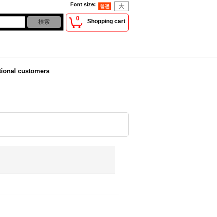
Font size
:
0
Shopping cart
tional customers