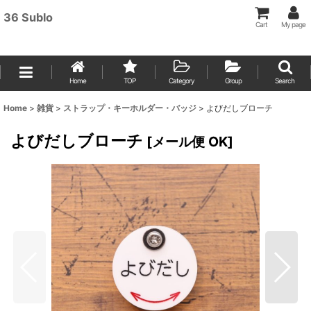
36 Sublo
Cart
My page
Home
TOP
Category
Group
Search
Home
>
雑貨
>
ストラップ・キーホルダー・バッジ
>
よびだしブローチ
よびだしブローチ
[
メール便 OK
]