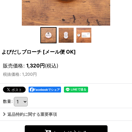
よびだしブローチ
[
メール便 OK
]
販売価格
:
1,320
円
(税込)
税抜価格
:
1,200
円
Facebookでシェア
数量
:
返品特約に関する重要事項